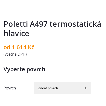
Poletti A497 termostatická
hlavice
od
1 614
Kč
(včetně DPH)
Vyberte povrch
Povrch
Vybrat povrch