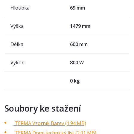
Hloubka
69 mm
Výška
1479 mm
Délka
600 mm
Výkon
800 W
0 kg
Soubory ke stažení
TERMA Vzorník Barev (1.94 MB)
TERMA Domi technický list (2.01 MB)