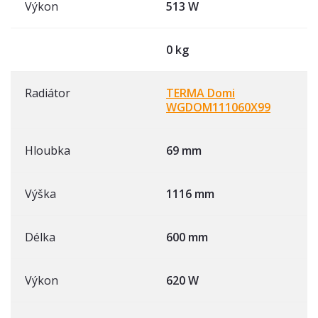
Výkon
513 W
0 kg
Radiátor
TERMA Domi
WGDOM111060X99
Hloubka
69 mm
Výška
1116 mm
Délka
600 mm
Výkon
620 W