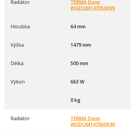
Radiátor
TERMA Domi
WGDOM147050X99
Hloubka
64 mm
Výška
1479 mm
Délka
500 mm
Výkon
663 W
0 kg
Radiátor
TERMA Domi
WGDOM147060X99