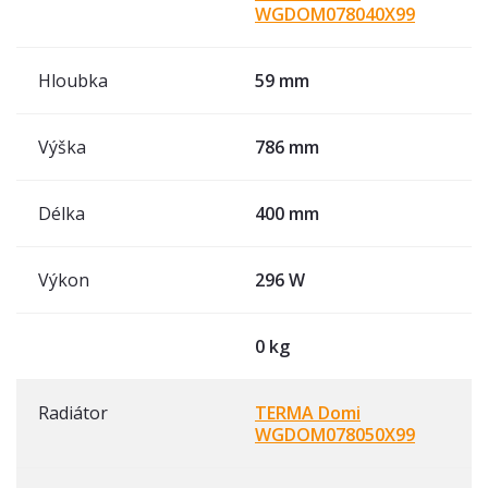
WGDOM078040X99
Hloubka
59 mm
Výška
786 mm
Délka
400 mm
Výkon
296 W
0 kg
Radiátor
TERMA Domi
WGDOM078050X99