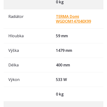
0 kg
Radiátor
TERMA Domi
WGDOM147040X99
Hloubka
59 mm
Výška
1479 mm
Délka
400 mm
Výkon
533 W
0 kg