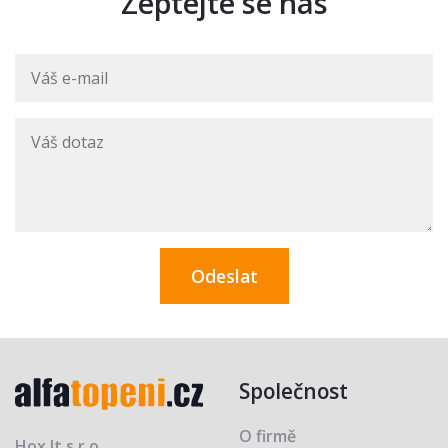
Zeptejte se nás
Společnost
O firmě
Hox It s.r.o.