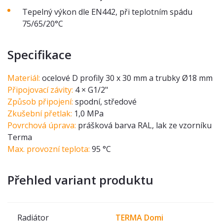
Tepelný výkon dle EN442, při teplotním spádu
75/65/20°C
Specifikace
Materiál:
ocelové D profily 30 x 30 mm a trubky Ø18 mm
Připojovací závity:
4 × G1/2"
Způsob připojení:
spodní, středové
Zkušební přetlak:
1,0 MPa
Povrchová úprava:
prášková barva RAL, lak ze vzorníku
Terma
Max. provozní teplota:
95 °C
Přehled variant produktu
Radiátor
TERMA Domi