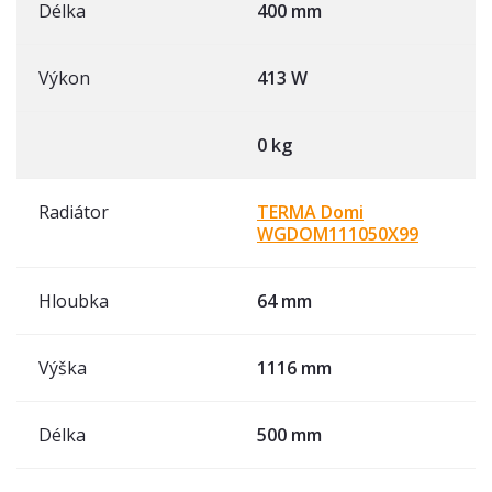
Délka
400 mm
Výkon
413 W
0 kg
Radiátor
TERMA Domi
WGDOM111050X99
Hloubka
64 mm
Výška
1116 mm
Délka
500 mm