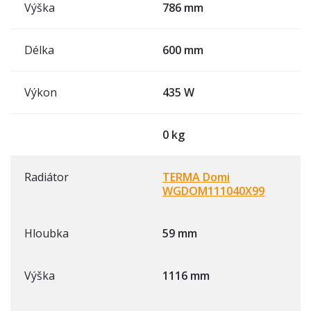
Výška
786 mm
Délka
600 mm
Výkon
435 W
0 kg
Radiátor
TERMA Domi
WGDOM111040X99
Hloubka
59 mm
Výška
1116 mm