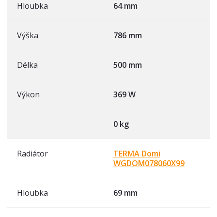
Hloubka
64 mm
Výška
786 mm
Délka
500 mm
Výkon
369 W
0 kg
Radiátor
TERMA Domi
WGDOM078060X99
Hloubka
69 mm