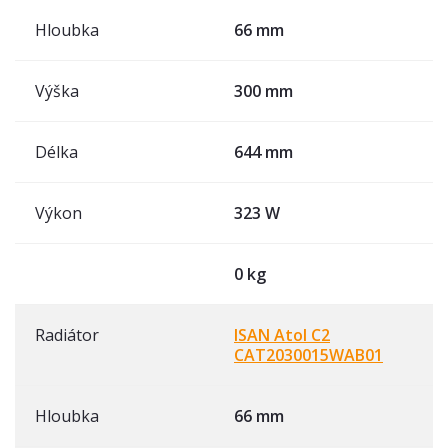
Hloubka
66 mm
Výška
300 mm
Délka
644 mm
Výkon
323 W
0 kg
Radiátor
ISAN Atol C2
CAT2030015WAB01
Hloubka
66 mm