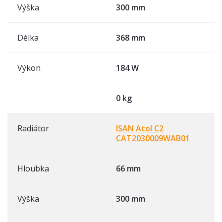
Výška
300 mm
Délka
368 mm
Výkon
184 W
0 kg
Radiátor
ISAN Atol C2
CAT2030009WAB01
Hloubka
66 mm
Výška
300 mm