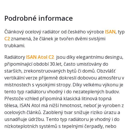
Podrobné informace
Článkový ocelový radiátor od českého výrobce
ISAN
, typ
C2
znamená, že článek je tvořen dvěmi svislými
trubkami.
Radiátory
ISAN Atol C2
jsou díky elegantnímu desingu,
připomínajicí období 30.let, často umisťovány do
starších, zrekonstruovaných bytů či domů. Obzvlášť
vertikální verze příjemně dokreslí dobovou atmosféru v
místnostech s vysokými stropy. Díky velkému výkonu je
tento typ radiátoru vhodný i do nezateplených budov.
Přestože vzhled připomíná klasická litinová topná
tělesa, ISAN Atol má nižší hmotnost, neboť je vyroben z
ocelových článků. Zaoblený tvar snižuje riziko úrazu a
usnadňuje údržbu. Tento typ radiátoru je vhodný i do
nízkoteplotních systémů s tepelnými čerpadly, nebo