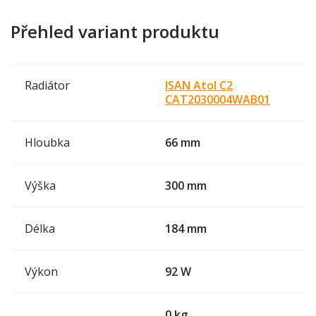
Přehled variant produktu
Radiátor
ISAN Atol C2
CAT2030004WAB01
Hloubka
66 mm
Výška
300 mm
Délka
184 mm
Výkon
92 W
0 kg