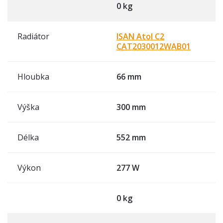
0 kg
Radiátor
ISAN Atol C2
CAT2030012WAB01
Hloubka
66 mm
Výška
300 mm
Délka
552 mm
Výkon
277 W
0 kg