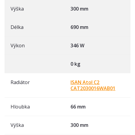
Výška
300 mm
Délka
690 mm
Výkon
346 W
0 kg
Radiátor
ISAN Atol C2
CAT2030016WAB01
Hloubka
66 mm
Výška
300 mm