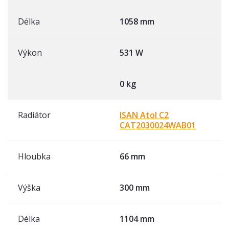
Délka
1058 mm
Výkon
531 W
0 kg
Radiátor
ISAN Atol C2
CAT2030024WAB01
Hloubka
66 mm
Výška
300 mm
Délka
1104 mm