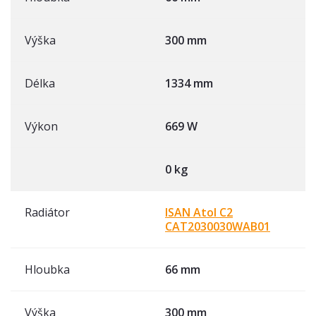
Výška
300 mm
Délka
1334 mm
Výkon
669 W
0 kg
Radiátor
ISAN Atol C2
CAT2030030WAB01
Hloubka
66 mm
Výška
300 mm