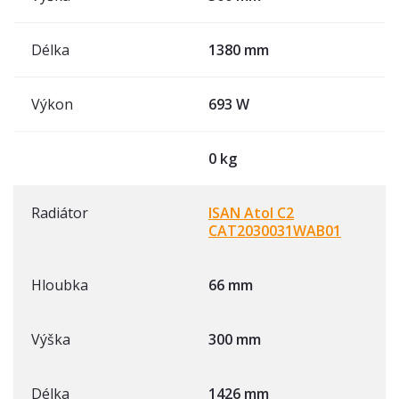
Délka
1380 mm
Výkon
693 W
0 kg
Radiátor
ISAN Atol C2
CAT2030031WAB01
Hloubka
66 mm
Výška
300 mm
Délka
1426 mm