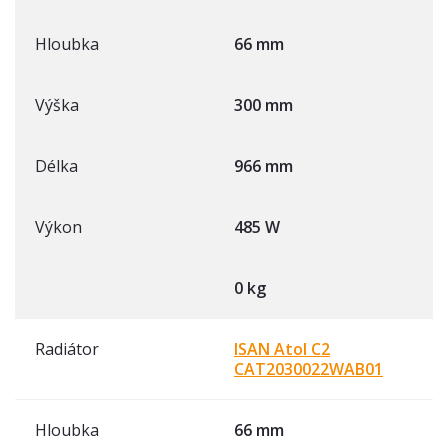
Hloubka
66 mm
Výška
300 mm
Délka
966 mm
Výkon
485 W
0 kg
Radiátor
ISAN Atol C2
CAT2030022WAB01
Hloubka
66 mm