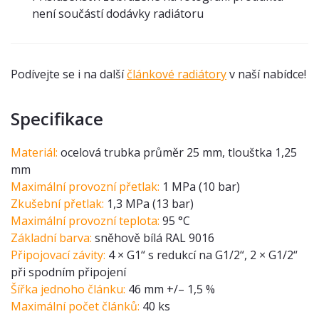
není součástí dodávky radiátoru
Podívejte se i na další
článkové radiátory
v naší nabídce!
Specifikace
Materiál:
ocelová trubka průměr 25 mm, tlouštka 1,25
mm
Maximální provozní přetlak:
1 MPa (10 bar)
Zkušební přetlak:
1,3 MPa (13 bar)
Maximální provozní teplota:
95 °C
Základní barva:
sněhově bílá RAL 9016
Připojovací závity:
4 × G1“ s redukcí na G1/2“, 2 × G1/2“
při spodním připojení
Šířka jednoho článku:
46 mm +/– 1,5 %
Maximální počet článků:
40 ks