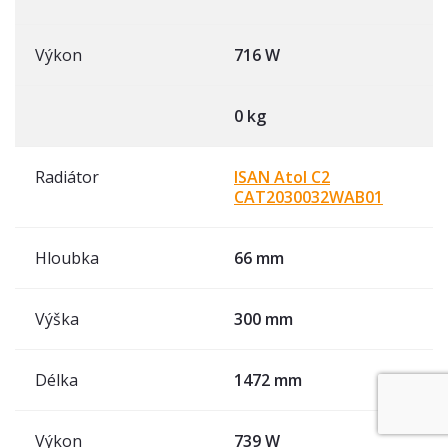
Výkon
716 W
0 kg
Radiátor
ISAN Atol C2
CAT2030032WAB01
Hloubka
66 mm
Výška
300 mm
Délka
1472 mm
Výkon
739 W