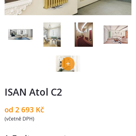
ISAN Atol C2
od
2 693
Kč
(včetně DPH)