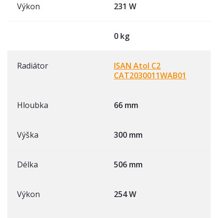
Výkon
231 W
0 kg
Radiátor
ISAN Atol C2
CAT2030011WAB01
Hloubka
66 mm
Výška
300 mm
Délka
506 mm
Výkon
254 W