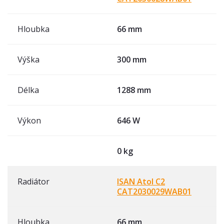
Hloubka
66 mm
Výška
300 mm
Délka
1288 mm
Výkon
646 W
0 kg
Radiátor
ISAN Atol C2
CAT2030029WAB01
Hloubka
66 mm