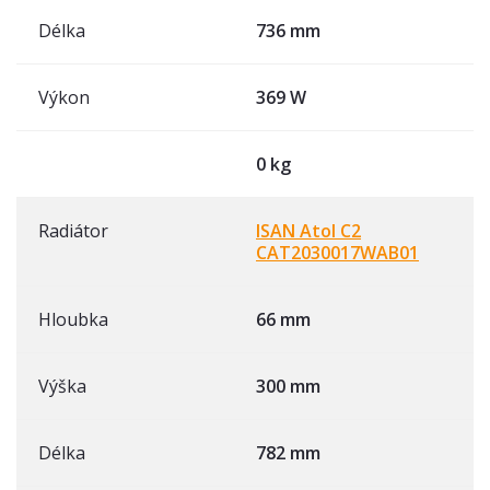
Délka
736 mm
Výkon
369 W
0 kg
Radiátor
ISAN Atol C2
CAT2030017WAB01
Hloubka
66 mm
Výška
300 mm
Délka
782 mm