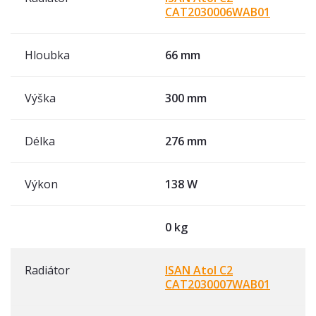
CAT2030006WAB01
Hloubka
66 mm
Výška
300 mm
Délka
276 mm
Výkon
138 W
0 kg
Radiátor
ISAN Atol C2
CAT2030007WAB01