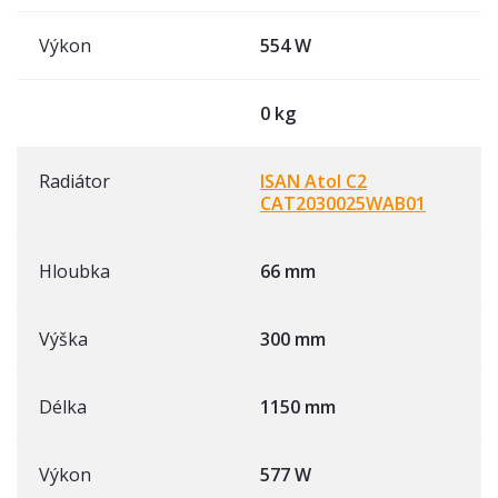
Výkon
554 W
0 kg
Radiátor
ISAN Atol C2
CAT2030025WAB01
Hloubka
66 mm
Výška
300 mm
Délka
1150 mm
Výkon
577 W