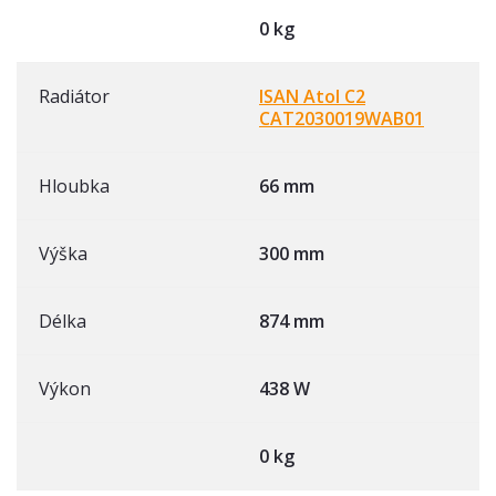
0 kg
Radiátor
ISAN Atol C2
CAT2030019WAB01
Hloubka
66 mm
Výška
300 mm
Délka
874 mm
Výkon
438 W
0 kg