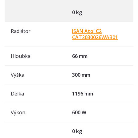
0 kg
Radiátor
ISAN Atol C2
CAT2030026WAB01
Hloubka
66 mm
Výška
300 mm
Délka
1196 mm
Výkon
600 W
0 kg