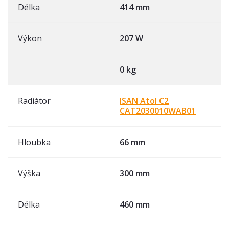
Délka
414 mm
Výkon
207 W
0 kg
Radiátor
ISAN Atol C2
CAT2030010WAB01
Hloubka
66 mm
Výška
300 mm
Délka
460 mm