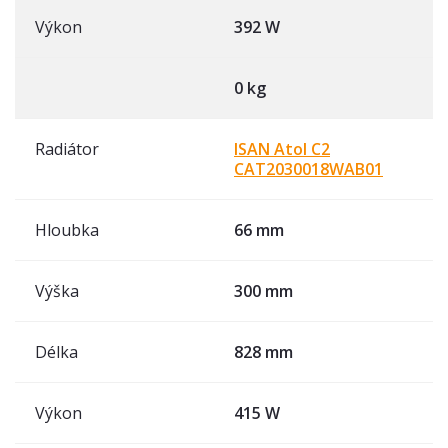
Výkon
392 W
0 kg
Radiátor
ISAN Atol C2
CAT2030018WAB01
Hloubka
66 mm
Výška
300 mm
Délka
828 mm
Výkon
415 W