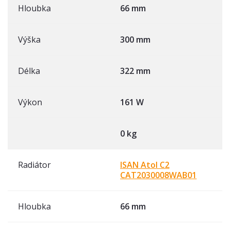
Hloubka
66 mm
Výška
300 mm
Délka
322 mm
Výkon
161 W
0 kg
Radiátor
ISAN Atol C2
CAT2030008WAB01
Hloubka
66 mm