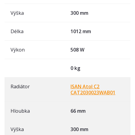
Výška
300 mm
Délka
1012 mm
Výkon
508 W
0 kg
Radiátor
ISAN Atol C2
CAT2030023WAB01
Hloubka
66 mm
Výška
300 mm