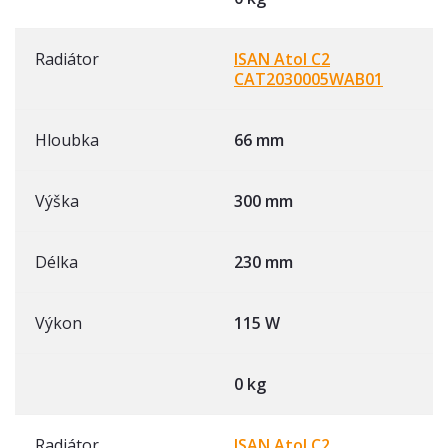
Radiátor
ISAN Atol C2
CAT2030005WAB01
Hloubka
66 mm
Výška
300 mm
Délka
230 mm
Výkon
115 W
0 kg
Radiátor
ISAN Atol C2